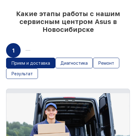
и надежных реплик с возможностью
выбрать
– для любого бюджета
Какие этапы работы с нашим
85%
работ за 1–2 часа, при немедленном
сервисным центром Asus в
начале работ
Новосибирске
1
Прием и доставка
Диагностика
Ремонт
Результат