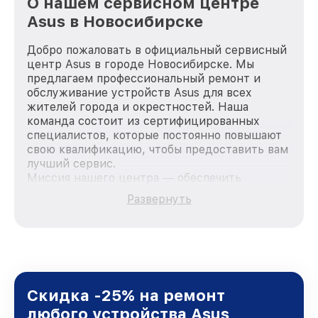
О нашем сервисном центре
Asus в Новосибирске
Добро пожаловать в официальный сервисный
центр Asus в городе Новосибирске. Мы
предлагаем профессиональный ремонт и
обслуживание устройств Asus для всех
жителей города и окрестностей. Наша
команда состоит из сертифицированных
специалистов, которые постоянно повышают
свою квалификацию, чтобы предоставить вам
лучший сервис.
Миссия нашего центра — обеспечить
качественный и доступный ремонт для
Развернуть
каждого пользователя продукции Asus, вне
зависимости от сложности поломки. Мы
стремимся к тому, чтобы каждый клиент был
удовлетворен скоростью и качеством
предоставляемых услуг. Наша цель — стать
лучшим сервисным центром Asus в городе
Новосибирске, постоянно повышая уровень
Скидка -25% на ремонт
доверия и лояльности наших клиентов.
любого устройства Asus