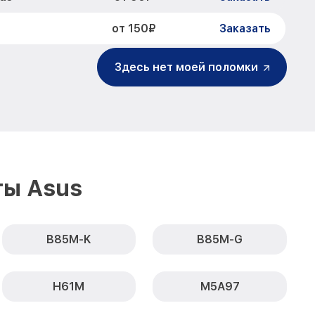
от 150₽
Заказать
Здесь нет моей поломки
ты Asus
B85M-K
B85M-G
H61M
M5A97