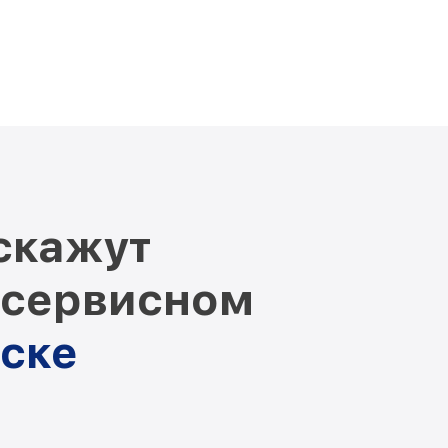
скажут
 сервисном
рске