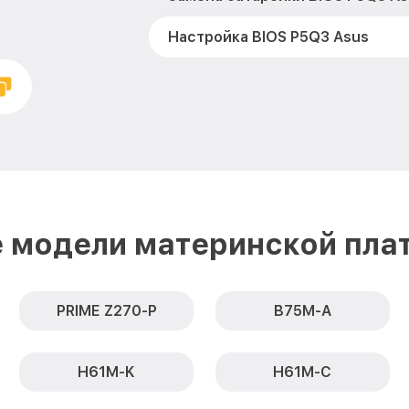
Настройка BIOS P5Q3 Asus
 модели материнской пла
PRIME Z270-P
B75M-A
H61M-K
H61M-C