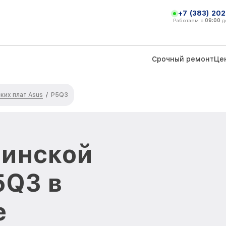
+7 (383) 202
Работаем с
09:00
д
Срочный ремонт
Це
ких плат Asus
/
P5Q3
ринской
5Q3 в
е