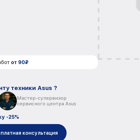
абот
от 90₽
нту техники Asus ?
Мастер-супервизор
сервисного центра Asus
ку -25%
платная консультация