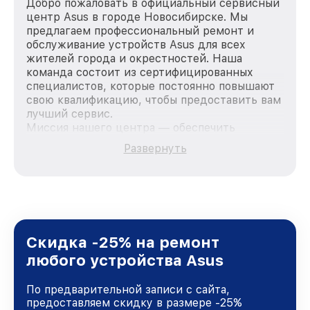
Добро пожаловать в официальный сервисный
центр Asus в городе Новосибирске. Мы
предлагаем профессиональный ремонт и
обслуживание устройств Asus для всех
жителей города и окрестностей. Наша
команда состоит из сертифицированных
специалистов, которые постоянно повышают
свою квалификацию, чтобы предоставить вам
лучший сервис.
Миссия нашего центра — обеспечить
качественный и доступный ремонт для
Развернуть
каждого пользователя продукции Asus, вне
зависимости от сложности поломки. Мы
стремимся к тому, чтобы каждый клиент был
удовлетворен скоростью и качеством
предоставляемых услуг. Наша цель — стать
лучшим сервисным центром Asus в городе
Новосибирске, постоянно повышая уровень
Скидка -25% на ремонт
доверия и лояльности наших клиентов.
любого устройства Asus
По предварительной записи с сайта,
предоставляем скидку в размере -25%