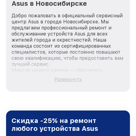
Asus в Новосибирске
Добро пожаловать в официальный сервисный
центр Asus в городе Новосибирске. Мы
предлагаем профессиональный ремонт и
обслуживание устройств Asus для всех
жителей города и окрестностей. Наша
команда состоит из сертифицированных
специалистов, которые постоянно повышают
свою квалификацию, чтобы предоставить вам
лучший сервис.
Миссия нашего центра — обеспечить
качественный и доступный ремонт для
Развернуть
каждого пользователя продукции Asus, вне
зависимости от сложности поломки. Мы
стремимся к тому, чтобы каждый клиент был
удовлетворен скоростью и качеством
предоставляемых услуг. Наша цель — стать
лучшим сервисным центром Asus в городе
Новосибирске, постоянно повышая уровень
Скидка -25% на ремонт
доверия и лояльности наших клиентов.
любого устройства Asus