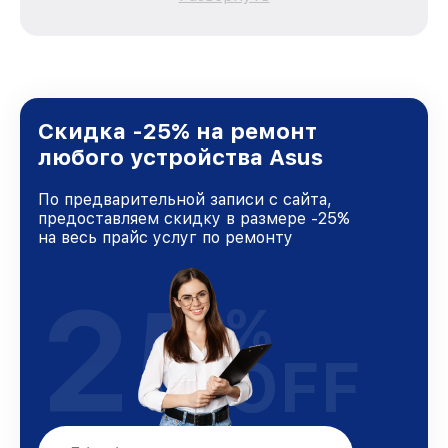
каждого пользователя продукции Asus, вне
зависимости от сложности поломки. Мы
стремимся к тому, чтобы каждый клиент был
удовлетворен скоростью и качеством
предоставляемых услуг. Наша цель — стать
лучшим сервисным центром Asus в городе
Новосибирске, постоянно повышая уровень
Скидка -25% на ремонт
доверия и лояльности наших клиентов.
любого устройства Asus
По предварительной записи с сайта,
предоставляем скидку в размере -25%
на весь прайс услуг по ремонту
25
%
OFF