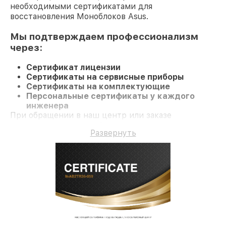
необходимыми сертификатами для
восстановления Моноблоков Asus.
Мы подтверждаем профессионализм
через:
Сертификат лицензии
Сертификаты на сервисные приборы
Сертификаты на комплектующие
Персональные сертификаты у каждого
инженера
При обращении в наш центр или заказе
восстановления Моноблок клиент получает
Развернуть
качественный ремонт и гарантию на все работы и
комплектующие.