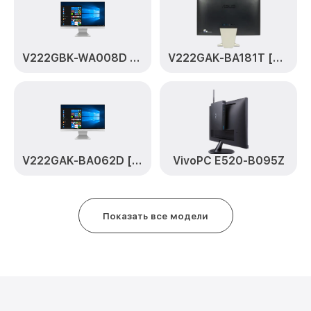
V222GBK-WA008D 90PT0222-M00530
V222GAK-BA181T [90PT0211-M04310]
V222GAK-BA062D [90PT0211-M03410]
VivoPC E520-B095Z
Показать все модели