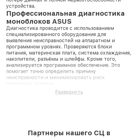
устройства.
Профессиональная диагностика
моноблоков ASUS
Диагностика проводится с использованием
специализированного оборудования для
выявления неисправностей на аппаратном и
программном уровнях. Проверяются блоки
питания, материнская плата, система охлаждения,
накопители, разъёмы и шлейфы. Кроме того,
анализируется программное обеспечение. Это
помогает точно определить причину
неисправности и минимизировать риск
повторных поломок.
Преимущества
Развернуть
профессионального ремонта в
Новосибирске
Гарантия
на все виды работ и установленные
комплектующие.
Диагностика
проводится оперативно, с
последующим согласованием ремонта.
Партнеры нашего СЦ в
Оригинальные запчасти
для обеспечения