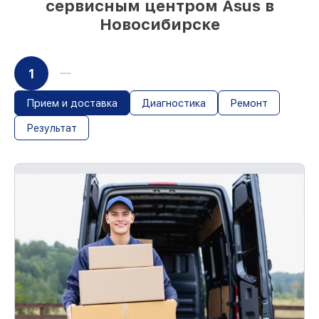
сервисным центром Asus в
Сохранность техники под нашей
Новосибирске
гарантией
Мы гарантируем аккуратное выполнение
работ. При поломке по нашей
1
ответственности, оплачиваем
восстановление.
Срок гарантии до 36 месяцев на сервис
Прием и доставка
Диагностика
Ремонт
устройств
Результат
С документами о гарантии, мы
обслужим устройство повторно без
оплаты и без задержек.