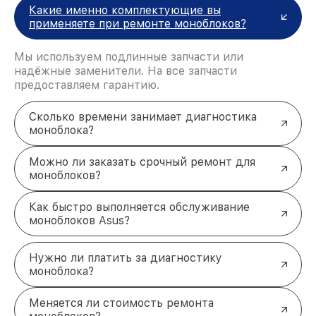
программные сбои и улучшить совместимость
Какие именно комплектующие вы
компонентов.
применяете при ремонте моноблоков?
Обратитесь за ремонтом
моноблоков ASUS
Мы используем подлинные запчасти или
Для получения консультации или записи на
надёжные заменители. На все запчасти
обслуживание свяжитесь с нами по телефону +7
предоставляем гарантию.
(383) 202-18-57 или посетите наш сервисный
центр по адресу ул. Фрунзе, 238, корп. 4. Мы
Сколько времени занимает диагностика
готовы помочь вам восстановить
моноблока?
работоспособность вашего устройства в
кратчайшие сроки.
Можно ли заказать срочный ремонт для
моноблоков?
Как быстро выполняется обслуживание
моноблоков Asus?
Нужно ли платить за диагностику
моноблока?
Меняется ли стоимость ремонта