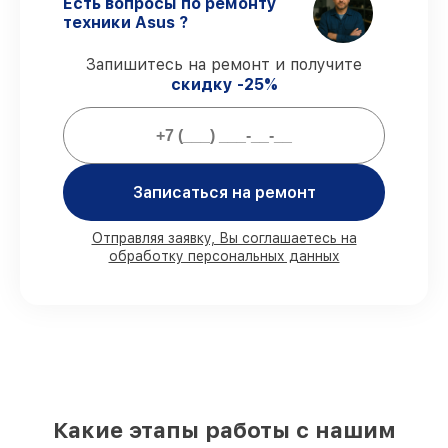
гарантируем завершение сервиса без
Есть вопросы по ремонту
задержек.
техники Asus ?
Сервис с гарантией
– сервис с полным
гарантийным сопровождением.
Запишитесь на ремонт и получите
скидку -25%
Что мы гарантируем при сервисе
моноблоков:
Записаться на ремонт
80%
работ выполняем при клиенте
90%
комплектующих имеются в
наличии, остальные доступны в
Отправляя заявку, Вы соглашаетесь на
обработку персональных данных
кратчайшие сроки
Подлинные запчасти и надёжные
реплики
– с учётом возможностей
клиента
85%
заказов делаются быстро и без
задержек, если начинаем сразу
За что мы несем ответственность:
Какие этапы работы с нашим